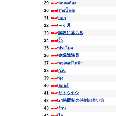
29
สอดคล้อง
30
รางน้ำฝน
traŋ
31
～ヶ月
32
試験に落ちる
33
34
งิ้ว
35
ประโยค
参議院議員
36
37
มอเตอร์ไฟฟ้า
38
ก.ค.
39
พุง
40
ฮอลล์
サトウヤシ
41
24時間制の時刻の言い方
42
43
ร้าน
44
ไอ