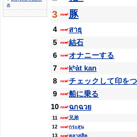
▼
典
豚
3
4
สาธุ
5
結石
6
オナニーする
7
kʰàt kan
8
チェックして印を
9
船に乗る
10
ฉกฉวย
兄弟
11
12
กระสุน
13
คลาสสิค