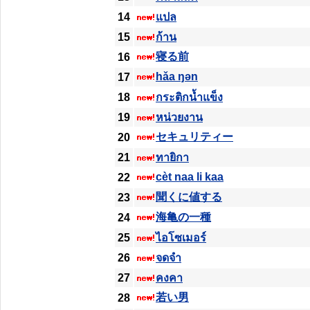
14
แปล
15
ก้าน
寝る前
16
hǎa ŋən
17
18
กระติกน้ำแข็ง
19
หน่วยงาน
セキュリティー
20
21
ทายิกา
cèt naa li kaa
22
聞くに値する
23
海亀の一種
24
25
ไอโซเมอร์
26
จดจำ
27
คงคา
若い男
28