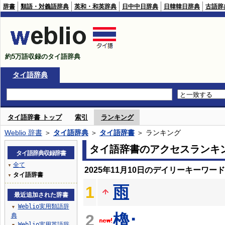
辞書
類語・対義語辞典
英和・和英辞典
日中中日辞典
日韓韓日辞典
古語辞
約5万語収録のタイ語辞典
タイ語辞典
タイ語辞書 トップ
索引
ランキング
Weblio 辞書
＞
タイ語辞典
＞
タイ語辞書
＞ ランキング
タイ語辞書のアクセスランキ
タイ語辞典収録辞書
全て
▼
2025年11月10日のデイリーキーワー
タイ語辞書
▼
雨
1
最近追加された辞書
Weblio実用類語辞
▼
櫓･
2
典
Weblio実用英語辞