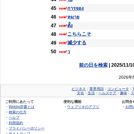
45
การจอง
46
หมาย
47
ตั้ง
こちらこそ
48
減少する
49
50
ว
前の日を検索
| 2025/11/1
2026
ビジネス
｜
業界用語
｜
コンピュータ
｜
文化
｜
生活
｜
ヘルスケア
｜
趣味
｜
ご利用にあたって
便利な機能
お問合
・
Weblio辞書とは
・
ウェブリオのアプリ
・
お問
・
検索の仕方
・
ヘルプ
・
利用規約
・
プライバシーポリシー
・
サイトマップ