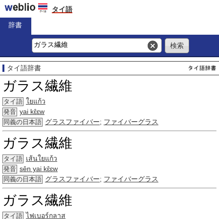
タイ語
辞書
タイ語辞書
ガラス繊維
ใยแก้ว
タイ語
yai kɛ̂ɛw
発音
グラスファイバー
;
ファイバーグラス
同義の日本語
ガラス繊維
เส้นใยแก้ว
タイ語
sên yai kɛ̂ɛw
発音
グラスファイバー
;
ファイバーグラス
同義の日本語
ガラス繊維
ไฟเบอร์กลาส
タイ語