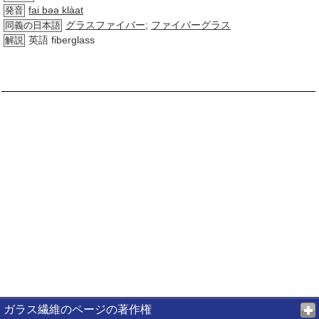
fai bəə klàat
発音
グラスファイバー
;
ファイバーグラス
同義の日本語
英語 fiberglass
解説
ガラス繊維のページの著作権