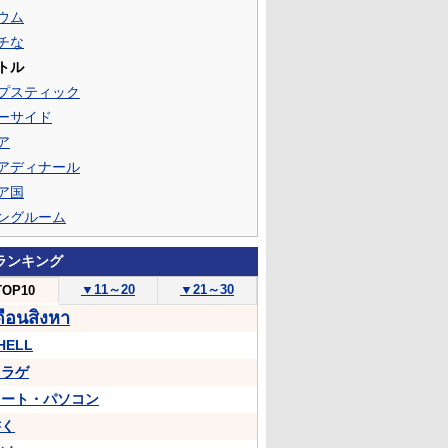
ウム
チな
トル
プスティック
ーサイド
ア
アディナール
ア国
ングルーム
ランキング
▼
11～20
▼
21～30
TOP10
ดือนสิงหา
HELL
クラゲ
ノート・パソコン
書く