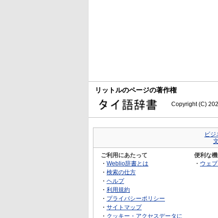
リットルのページの著作権
Copyright (C) 20
ビジ
ご利用にあたって
便利な機
・
Weblio辞書とは
・
ウェブ
・
検索の仕方
・
ヘルプ
・
利用規約
・
プライバシーポリシー
・
サイトマップ
・
クッキー・アクセスデータに