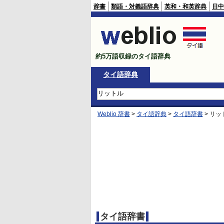
辞書
類語・対義語辞典
英和・和英辞典
日中
約5万語収録のタイ語辞典
タイ語辞典
Weblio 辞書
>
タイ語辞典
>
タイ語辞書
>
リッ
タイ語辞書