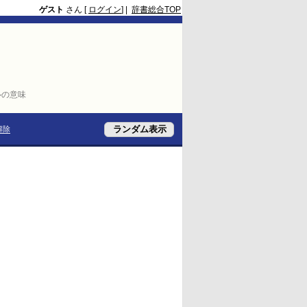
ゲスト
さん [
ログイン
] |
辞書総合TOP
ルの意味
解除