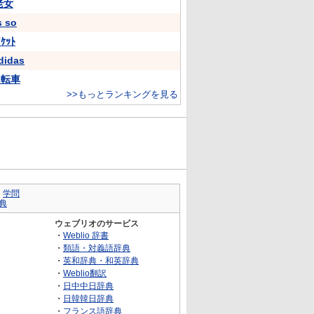
老女
s so
ﾘｹｯﾄ
didas
自転車
>>もっとランキングを見る
｜
学問
典
ウェブリオのサービス
・
Weblio 辞書
・
類語・対義語辞典
・
英和辞典・和英辞典
・
Weblio翻訳
・
日中中日辞典
・
日韓韓日辞典
・
フランス語辞典