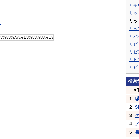
リチ
リッ
リッ
引
リッ
リバ
リビ
リビ
リビ
リビ
検索
▼
เ
1
2
S
3
4
5