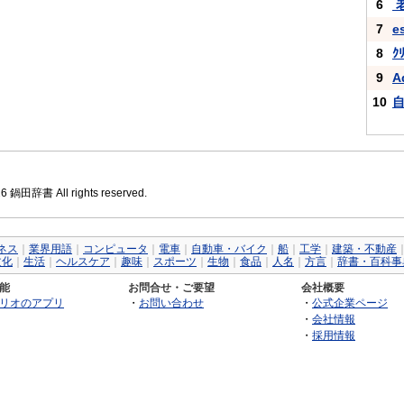
6
7
e
8
ｸ
9
A
10
26 鍋田辞書 All rights reserved.
ネス
｜
業界用語
｜
コンピュータ
｜
電車
｜
自動車・バイク
｜
船
｜
工学
｜
建築・不動産
文化
｜
生活
｜
ヘルスケア
｜
趣味
｜
スポーツ
｜
生物
｜
食品
｜
人名
｜
方言
｜
辞書・百科事
能
お問合せ・ご要望
会社概要
リオのアプリ
・
お問い合わせ
・
公式企業ページ
・
会社情報
・
採用情報