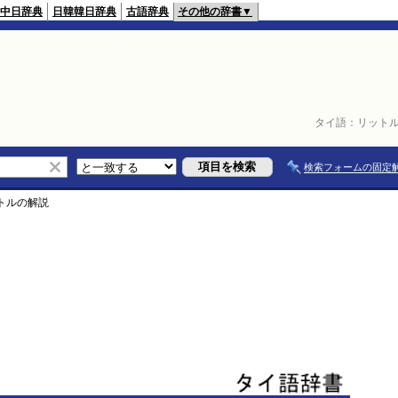
中日辞典
日韓韓日辞典
古語辞典
その他の辞書▼
タイ語：
リット
検索フォームの固定
トル
の解説