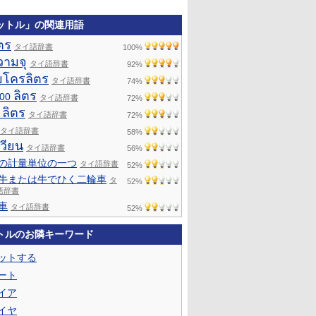
ットル」の関連用語
ตร
タイ語辞書
100%
วามจุ
タイ語辞書
92%
มโครลิตร
タイ語辞書
74%
ลิตร
000
タイ語辞書
72%
ลิตร
0
タイ語辞書
72%
タイ語辞書
58%
วียน
タイ語辞書
56%
の計量単位の一つ
タイ語辞書
52%
牛または牛でひく二輪車
タ
52%
語辞書
車
タイ語辞書
52%
トルのお隣キーワード
ットする
ート
イア
イヤ