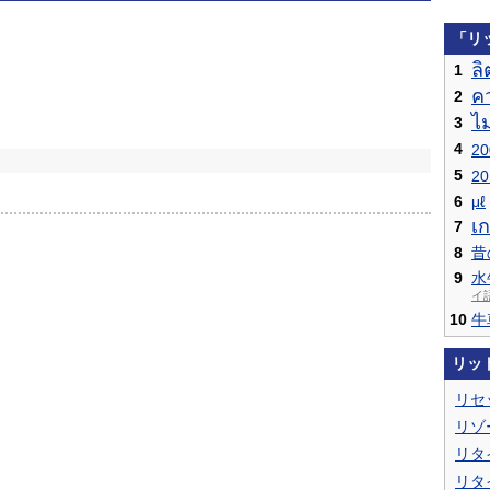
「リ
ลิ
1
ค
2
ไ
3
4
2
5
2
6
μℓ
เก
7
8
昔
9
水
イ
10
牛
リッ
リセ
リゾ
リタ
リタ