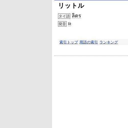
リットル
ลิตร
タイ語
lít
発音
索引トップ
用語の索引
ランキング