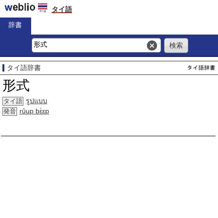
タイ語
辞書
タイ語辞書
形式
รูปแบบ
タイ語
rûup bɛ̀ɛp
発音