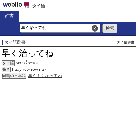
タイ語
辞書
タイ語辞書
早く治ってね
หายเร็วๆนะ
タイ語
hǎay rew rew náʔ
発音
早くよくなってね
同義の日本語