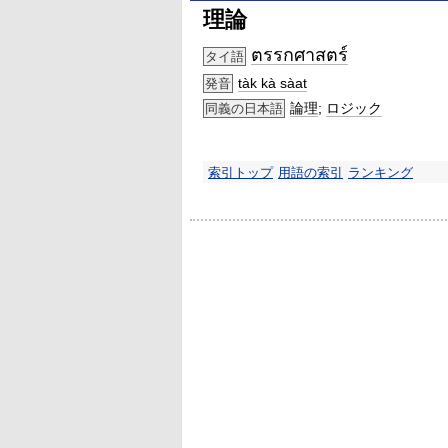
理論
ตรรกศาสตร์
タイ語
tàk kà sàat
発音
論理
;
ロジック
同義の日本語
索引トップ
用語の索引
ランキング