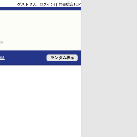
ゲスト
さん [
ログイン
] |
辞書総合TOP
意味
解除