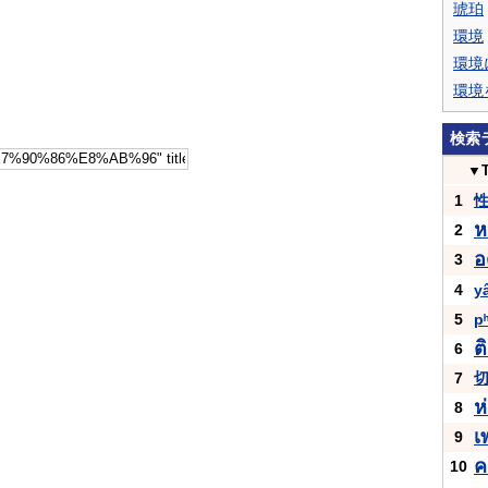
琥珀
環境
環境
環境
検索
▼
1
ห
2
อ
3
4
y
5
p
ต
6
7
ห
8
เ
9
ค
10