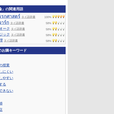
論」の関連用語
รรกศาสตร์
タイ語辞書
100%
วาร์ก
タイ語辞書
58%
オーク
タイ語辞書
58%
ジック
タイ語辞書
58%
理
タイ語辞書
58%
のお隣キーワード
の授業
しにくい
しやすい
する
できない
師
店