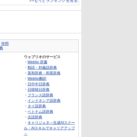
>>もっとランキングを見る
｜
学問
典
ウェブリオのサービス
・
Weblio 辞書
・
類語・対義語辞典
・
英和辞典・和英辞典
・
Weblio翻訳
・
日中中日辞典
・
日韓韓日辞典
・
フランス語辞典
・
インドネシア語辞典
・
タイ語辞典
・
ベトナム語辞典
・
古語辞典
・
キャリジェネ～生成AIスクー
ル・AIスキルでキャリアアップ
～