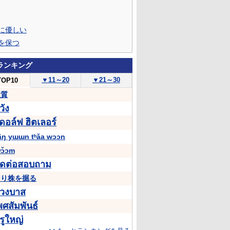
に優しい
を保つ
ランキング
▼
11～20
▼
21～30
TOP10
性質
วัง
ดอล์ฟ
ฮิตเลอร์
âŋ yɯɯn tʰǎa wɔɔn
ʰɔ̌ɔm
ิดต่อสอบถาม
切り株を掘る
่วงบาส
พศสัมพันธ์
รูใหญ่