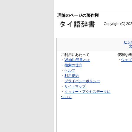
理論のページの著作権
Copyright (C) 20
ビジ
ご利用にあたって
便利な機
・
Weblio辞書とは
・
ウェブ
・
検索の仕方
・
ヘルプ
・
利用規約
・
プライバシーポリシー
・
サイトマップ
・
クッキー・アクセスデータに
ついて