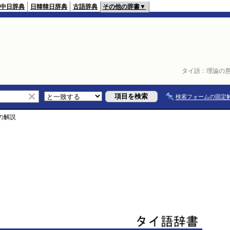
中日辞典
日韓韓日辞典
古語辞典
その他の辞書▼
タイ語：
理論の
検索フォームの固定
の解説