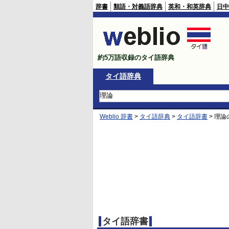
辞書
類語・対義語辞典
英和・和英辞典
日中
約5万語収録のタイ語辞典
タイ語辞典
Weblio 辞書
>
タイ語辞典
>
タイ語辞書
>
理論
タイ語辞書