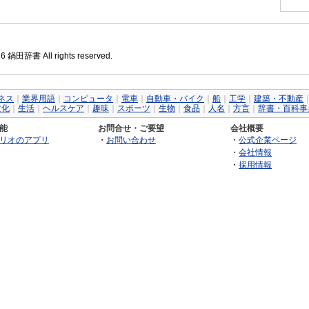
26 鍋田辞書 All rights reserved.
ネス
｜
業界用語
｜
コンピュータ
｜
電車
｜
自動車・バイク
｜
船
｜
工学
｜
建築・不動産
文化
｜
生活
｜
ヘルスケア
｜
趣味
｜
スポーツ
｜
生物
｜
食品
｜
人名
｜
方言
｜
辞書・百科事
能
お問合せ・ご要望
会社概要
リオのアプリ
・
お問い合わせ
・
公式企業ページ
・
会社情報
・
採用情報