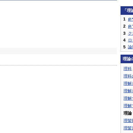
「理
ต
1
ค
2
3
ク
4
ロ
5
論
理論
理科
理科
理解
理解
理解
理解
理論
理髪
理髪