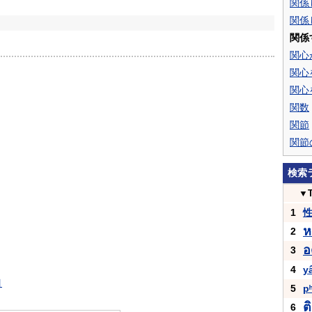
関係
関係
関係
関心
関心
関心
関数
関節
関節
検索
▼
1
ห
2
อ
3
4
y
引
5
p
ต
6