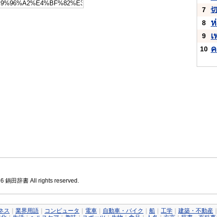
7
ห
8
เ
9
ค
10
26 鍋田辞書 All rights reserved.
ネス
｜
業界用語
｜
コンピュータ
｜
電車
｜
自動車・バイク
｜
船
｜
工学
｜
建築・不動産