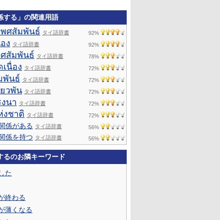
係する」の関連用語
เพศสัมพันธ์
タイ語辞書
92%
ื่อง
タイ語辞書
92%
ศสัมพันธ์
タイ語辞書
78%
ดเนื่อง
タイ語辞書
72%
มพันธ์
タイ語辞書
72%
ี่ยวพัน
タイ語辞書
72%
รงนา
タイ語辞書
72%
่งชาติ
タイ語辞書
72%
関係がある
タイ語辞書
56%
関係を持つ
タイ語辞書
56%
するのお隣キーワード
した
が終わる
が薄くなる