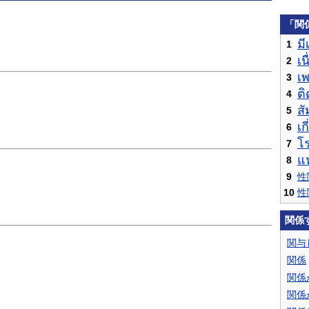
「関
มี
1
เน
2
เพ
3
ติ
4
สั
5
เก
6
โ
7
แห
8
9
性
10
性
関係
関与
関係
関係
関係