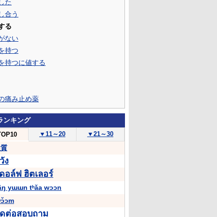
した
し合う
する
がない
を持つ
を持つに値する
の痛み止め薬
ランキング
▼
11～20
▼
21～30
TOP10
性質
วัง
ดอล์ฟ
ฮิตเลอร์
âŋ yɯɯn tʰǎa wɔɔn
ʰɔ̌ɔm
ิดต่อสอบถาม