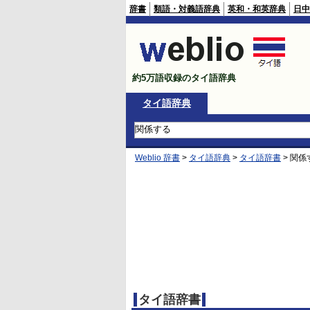
辞書
類語・対義語辞典
英和・和英辞典
日中
約5万語収録のタイ語辞典
タイ語辞典
Weblio 辞書
>
タイ語辞典
>
タイ語辞書
>
関係
タイ語辞書