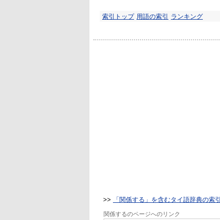
索引トップ
用語の索引
ランキング
>>
「関係する」を含むタイ語辞典の索
関係するのページへのリンク