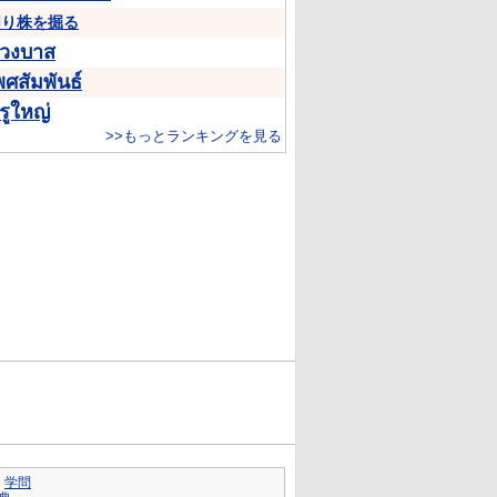
切り株を掘る
่วงบาส
พศสัมพันธ์
รูใหญ่
>>もっとランキングを見る
｜
学問