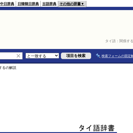
中日辞典
日韓韓日辞典
古語辞典
その他の辞書▼
タイ語：
関係す
検索フォームの固定
する
の解説