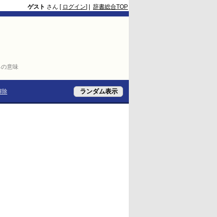
ゲスト
さん [
ログイン
] |
辞書総合TOP
るの意味
解除