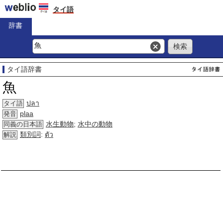
タイ語
辞書
タイ語辞書
魚
ปลา
タイ語
plaa
発音
水生動物
;
水中の動物
同義の日本語
類別詞
:
ตัว
解説