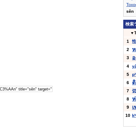
Toxo
sên
検索
▼
1
ห
2
อ
3
4
y
5
p
ต
6
7
ห
8
เ
9
10
k