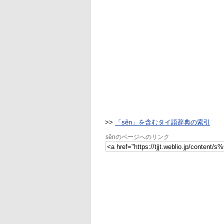
>>
「sên」を含むタイ語辞典の索引
sênのページへのリンク