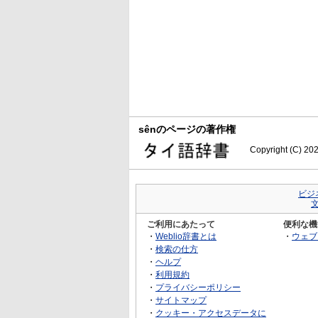
sênのページの著作権
Copyright (C) 20
ビジ
ご利用にあたって
便利な機
・
Weblio辞書とは
・
ウェブ
・
検索の仕方
・
ヘルプ
・
利用規約
・
プライバシーポリシー
・
サイトマップ
・
クッキー・アクセスデータに