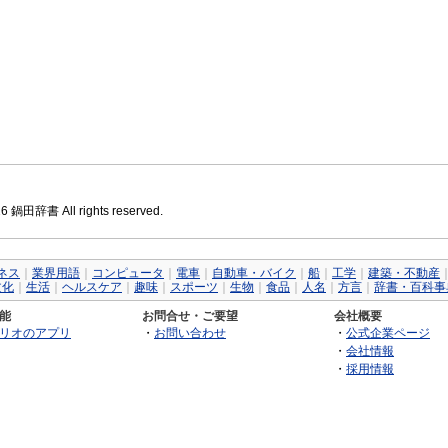
26 鍋田辞書 All rights reserved.
ネス
｜
業界用語
｜
コンピュータ
｜
電車
｜
自動車・バイク
｜
船
｜
工学
｜
建築・不動産
文化
｜
生活
｜
ヘルスケア
｜
趣味
｜
スポーツ
｜
生物
｜
食品
｜
人名
｜
方言
｜
辞書・百科事
能
お問合せ・ご要望
会社概要
リオのアプリ
・
お問い合わせ
・
公式企業ページ
・
会社情報
・
採用情報