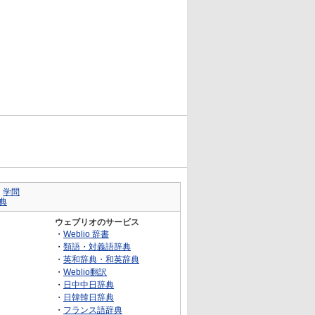
｜
学問
典
ウェブリオのサービス
・
Weblio 辞書
・
類語・対義語辞典
・
英和辞典・和英辞典
・
Weblio翻訳
・
日中中日辞典
・
日韓韓日辞典
・
フランス語辞典