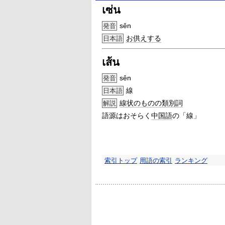
เซ่น
sên
発音
お供えする
日本語
เส้น
sên
発音
線
日本語
線状のものの類別詞
解説
語源はおそらく
中国語
の「線」
索引トップ
用語の索引
ランキング