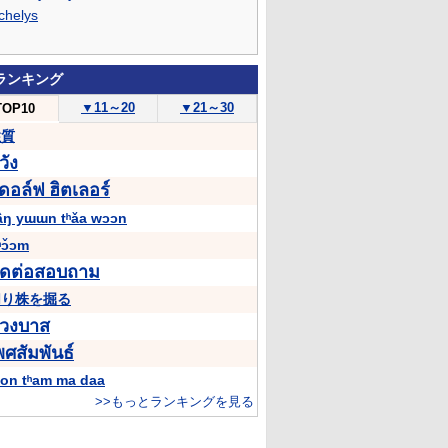
chelys
ランキング
▼
11～20
▼
21～30
TOP10
性質
วัง
ดอล์ฟ
ฮิตเลอร์
âŋ yɯɯn tʰǎa wɔɔn
ʰɔ̌ɔm
ิดต่อสอบถาม
切り株を掘る
่วงบาส
พศสัมพันธ์
ʰon tʰam ma daa
>>もっとランキングを見る