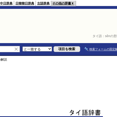
中日辞典
日韓韓日辞典
古語辞典
その他の辞書▼
タイ語：
sênの
検索フォームの固定
の解説