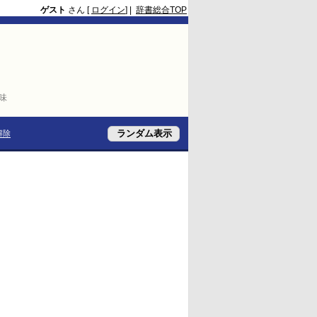
ゲスト
さん [
ログイン
] |
辞書総合TOP
意味
解除