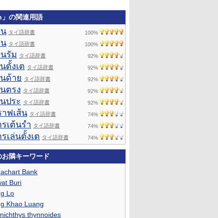
ên」の関連用語
่น
タイ語辞書
100%
้น
タイ語辞書
100%
้นรัม
タイ語辞書
92%
่นตั้งเต
タイ語辞書
92%
้นด้าย
タイ語辞書
92%
ส้นตรง
タイ語辞書
92%
ส้นประ
タイ語辞書
92%
ราฟเส้น
タイ語辞書
74%
ารเต้นรำ
タイ語辞書
74%
รเล่นตั้งเต
タイ語辞書
74%
nのお隣キーワード
achart Bank
at Buri
g Lo
g Khao Luang
nichthys thynnoides