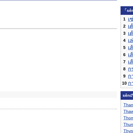
「s
เซ
1
เต
2
เต
3
เล
4
เส
5
เ
6
เ
7
ก
8
ก
9
กา
10
sê
Than
Thaw
Thon
Thun
Thyn