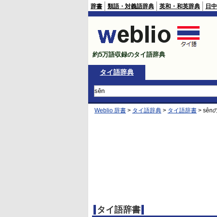
辞書
類語・対義語辞典
英和・和英辞典
日中
約5万語収録のタイ語辞典
タイ語辞典
Weblio 辞書
>
タイ語辞典
>
タイ語辞書
>
sên
タイ語辞書