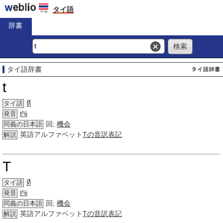
タイ語
辞書
タイ語辞書
t
ที
タイ語
tʰii
発音
回;
機会
同義の日本語
英語アルファベット
Tの音訳表記
解説
T
ที
タイ語
tʰii
発音
回;
機会
同義の日本語
英語アルファベット
Tの音訳表記
解説