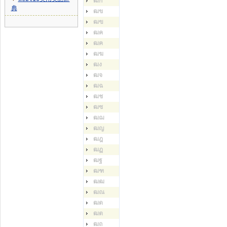
ฒก
典
ฒข
ฒฃ
ฒค
ฒฅ
ฒฆ
ฒง
ฒจ
ฒฉ
ฒช
ฒซ
ฒฌ
ฒญ
ฒฎ
ฒฏ
ฒฐ
ฒฑ
ฒฒ
ฒณ
ฒด
ฒต
ฒถ