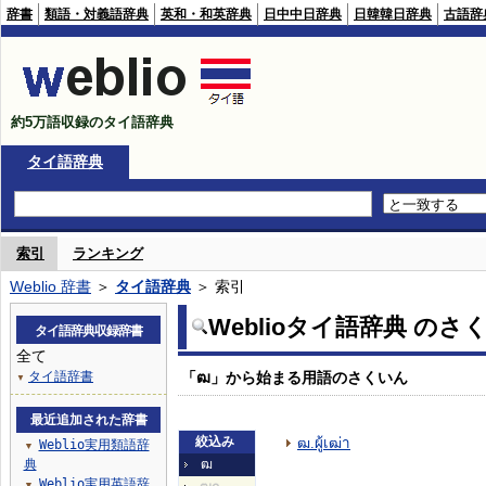
辞書
類語・対義語辞典
英和・和英辞典
日中中日辞典
日韓韓日辞典
古語辞
約5万語収録のタイ語辞典
タイ語辞典
索引
ランキング
Weblio 辞書
＞
タイ語辞典
＞ 索引
Weblioタイ語辞典 のさ
タイ語辞典収録辞書
全て
タイ語辞書
「ฒ」から始まる用語のさくいん
▼
最近追加された辞書
絞込み
ฒ.ผู้เฒ่า
Weblio実用類語辞
▼
典
ฒ
Weblio実用英語辞
▼