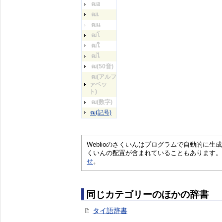
ฒฮ
ฒเ
ฒแ
ฒโ
ฒใ
ฒไ
ฒ(50音)
ฒ(アルフ
ァベッ
ト)
ฒ(数字)
ฒ(記号)
Weblioのさくいんはプログラムで自動的に
くいんの配置が含まれていることもあります。
せ
。
同じカテゴリーのほかの辞書
タイ語辞書