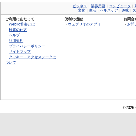
ビジネス
｜
業界用語
｜
コンピュータ
｜
文化
｜
生活
｜
ヘルスケア
｜
趣味
｜
ご利用にあたって
便利な機能
お問合
・
Weblio辞書とは
・
ウェブリオのアプリ
・
お問
・
検索の仕方
・
ヘルプ
・
利用規約
・
プライバシーポリシー
・
サイトマップ
・
クッキー・アクセスデータに
ついて
©2026 