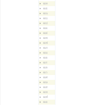
ฒท
ฒธ
ฒน
ฒบ
ฒป
ฒผ
ฒฝ
ฒพ
ฒฟ
ฒภ
ฒม
ฒย
ฒร
ฒล
ฒว
ฒศ
ฒษ
ฒส
ฒห
ฒฬ
ฒอ