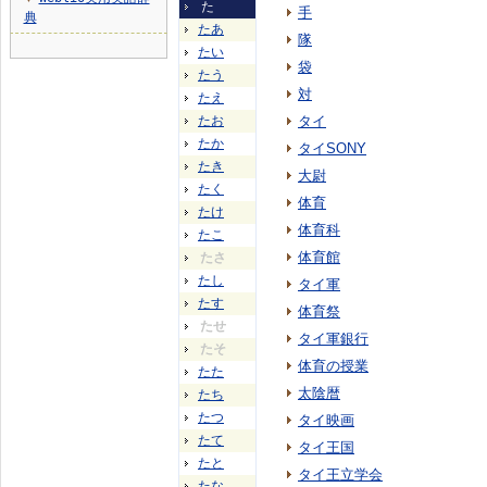
た
手
典
たあ
隊
たい
袋
たう
対
たえ
たお
タイ
たか
タイSONY
たき
大尉
たく
体育
たけ
体育科
たこ
体育館
たさ
たし
タイ軍
たす
体育祭
たせ
タイ軍銀行
たそ
体育の授業
たた
太陰暦
たち
たつ
タイ映画
たて
タイ王国
たと
タイ王立学会
たな