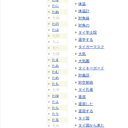
体温
たに
体温計
たぬ
たね
対角線
たの
対角の
たは
タイ学士院
たひ
退学する
たふ
タイガーマスク
たへ
たほ
大気
たま
大気圏
たみ
タイキーボード
たむ
対義語
ため
対空射砲
たも
タイ孔雀
たや
たゆ
退屈
たよ
退屈した
たら
退屈する
たり
タイ国
たる
タイ国から来た
たれ