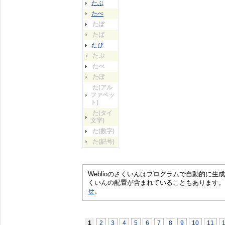
たぶ
たべ
たぼ
たぱ
たぴ
たぷ
たぺ
たぽ
た(アル
ファベッ
ト)
た(タイ
文字)
た(数字)
た(記号)
Weblioのさくいんはプログラムで自動的に
くいんの配置が含まれていることもあります。
せ
。
1
2
3
4
5
6
7
8
9
10
11