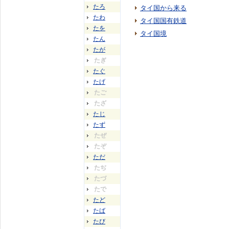
たろ
タイ国から来る
たわ
タイ国国有鉄道
たを
タイ国境
たん
たが
たぎ
たぐ
たげ
たご
たざ
たじ
たず
たぜ
たぞ
ただ
たぢ
たづ
たで
たど
たば
たび