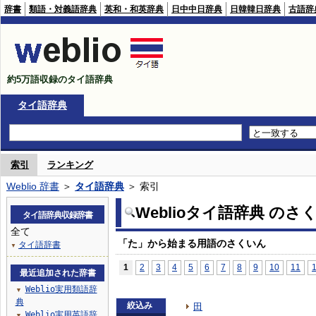
辞書
類語・対義語辞典
英和・和英辞典
日中中日辞典
日韓韓日辞典
古語辞
約5万語収録のタイ語辞典
タイ語辞典
索引
ランキング
Weblio 辞書
＞
タイ語辞典
＞ 索引
Weblioタイ語辞典 のさ
タイ語辞典収録辞書
全て
「た」から始まる用語のさくいん
タイ語辞書
▼
1
2
3
4
5
6
7
8
9
10
11
最近追加された辞書
Weblio実用類語辞
▼
典
絞込み
田
Weblio実用英語辞
▼