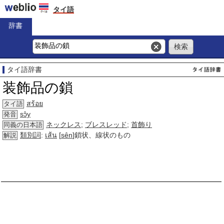
タイ語
辞書
タイ語辞書
装飾品の鎖
สร้อย
タイ語
sɔ̂y
発音
ネックレス
;
ブレスレッド
;
首飾り
同義の日本語
類別詞
:
เส้น
[
sên
]鎖状、線状のもの
解説