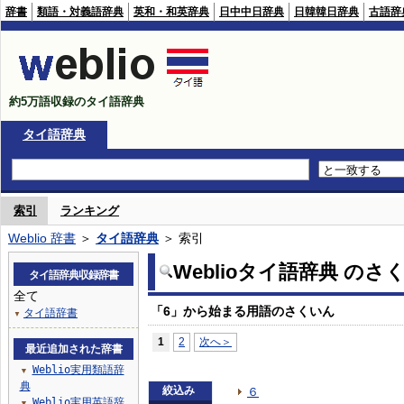
辞書
類語・対義語辞典
英和・和英辞典
日中中日辞典
日韓韓日辞典
古語辞
約5万語収録のタイ語辞典
タイ語辞典
索引
ランキング
Weblio 辞書
＞
タイ語辞典
＞ 索引
Weblioタイ語辞典 のさ
タイ語辞典収録辞書
全て
「6」から始まる用語のさくいん
タイ語辞書
▼
1
2
次へ＞
最近追加された辞書
Weblio実用類語辞
▼
典
絞込み
６
Weblio実用英語辞
▼