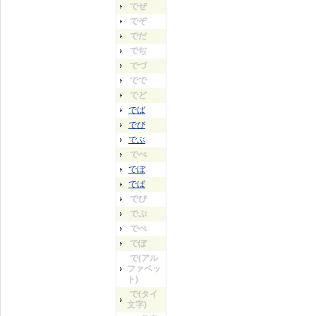
でぜ
でぞ
でだ
でぢ
でづ
でで
でど
でば
でび
でぶ
でべ
でぼ
でぱ
でぴ
でぷ
でぺ
でぽ
で(アル
ファベッ
ト)
で(タイ
文字)