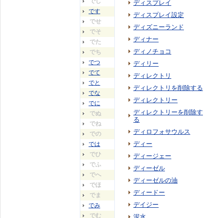
でし
ディスプレイ
です
ディスプレイ設定
でせ
ディズニーランド
でそ
ディナー
でた
ディノチョコ
でち
でつ
ディリー
でて
ディレクトリ
でと
ディレクトリを削除する
でな
ディレクトリー
でに
ディレクトリーを削除す
でぬ
る
でね
ディロフォサウルス
での
ディー
では
でひ
ディージェー
でふ
ディーゼル
でへ
ディーゼルの油
でほ
ディードー
でま
デイジー
でみ
でむ
泥水