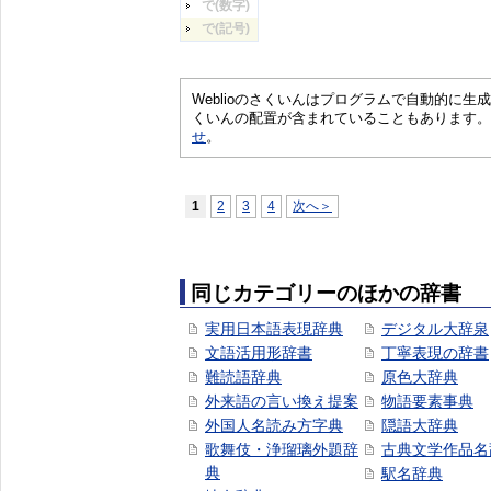
で(数字)
で(記号)
Weblioのさくいんはプログラムで自動的に
くいんの配置が含まれていることもあります。
せ
。
1
2
3
4
次へ＞
同じカテゴリーのほかの辞書
実用日本語表現辞典
デジタル大辞泉
文語活用形辞書
丁寧表現の辞書
難読語辞典
原色大辞典
外来語の言い換え提案
物語要素事典
外国人名読み方字典
隠語大辞典
歌舞伎・浄瑠璃外題辞
古典文学作品名
典
駅名辞典