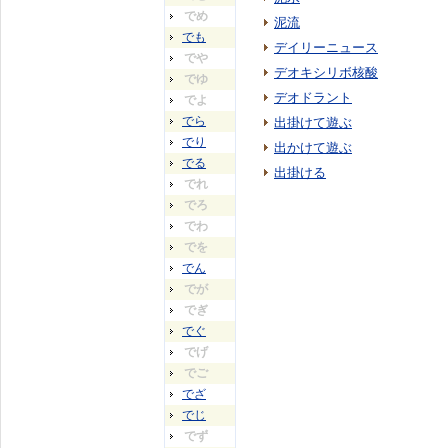
でめ
泥流
でも
デイリーニュース
でや
デオキシリボ核酸
でゆ
デオドラント
でよ
でら
出掛けて遊ぶ
でり
出かけて遊ぶ
でる
出掛ける
でれ
でろ
でわ
でを
でん
でが
でぎ
でぐ
でげ
でご
でざ
でじ
でず