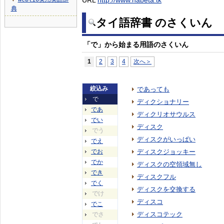
URL
http://www.nabeta.tk
▼
典
タイ語辞書 のさくいん
「で」から始まる用語のさくいん
1
2
3
4
次へ＞
絞込み
であっても
で
ディクショナリー
であ
ディクリオサウルス
でい
ディスク
でう
ディスクがいっぱい
でえ
でお
ディスクジョッキー
でか
ディスクの空領域無し
でき
ディスクフル
でく
ディスクを交換する
でけ
ディスコ
でこ
ディスコテック
でさ