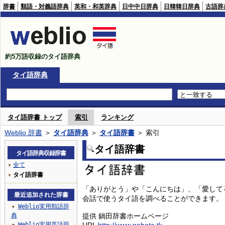
辞書
類語・対義語辞典
英和・和英辞典
日中中日辞典
日韓韓日辞典
古語辞
約5万語収録のタイ語辞典
タイ語辞典
タイ語辞書 トップ
索引
ランキング
Weblio 辞書
＞
タイ語辞典
＞
タイ語辞書
＞ 索引
タイ語辞書
タイ語辞典収録辞書
全て
▼
タイ語辞書
▼
「ありがとう」や「こんにちは」、「愛して
最近追加された辞書
会話で使うタイ語を調べることができます。
Weblio実用類語辞
▼
典
提供 鍋田辞書ホームページ
Weblio実用英語辞