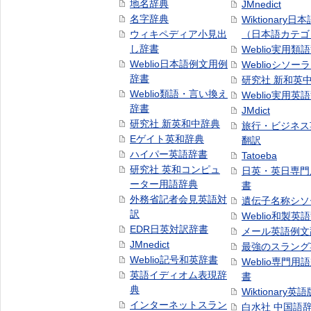
地名辞典
JMnedict
名字辞典
Wiktionary日
ウィキペディア小見出
（日本語カテゴ
し辞書
Weblio実用類
Weblio日本語例文用例
Weblioシソー
辞書
研究社 新和英
Weblio類語・言い換え
Weblio実用英
辞書
JMdict
研究社 新英和中辞典
旅行・ビジネス
Eゲイト英和辞典
翻訳
ハイパー英語辞書
Tatoeba
研究社 英和コンピュ
日英・英日専門
ーター用語辞典
書
外務省記者会見英語対
遺伝子名称シソ
訳
Weblio和製英
EDR日英対訳辞書
メール英語例文
JMnedict
最強のスラング
Weblio記号和英辞書
Weblio専門用
英語イディオム表現辞
書
典
Wiktionary英語
インターネットスラン
白水社 中国語