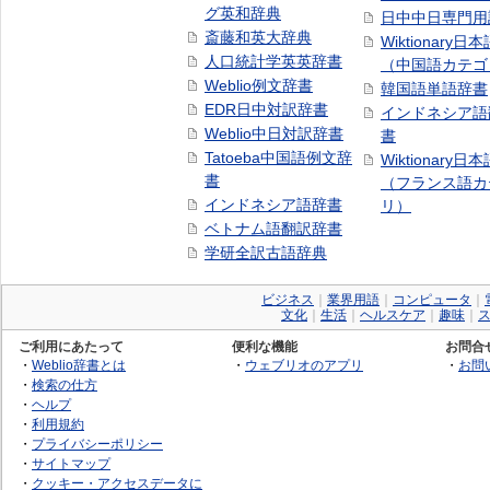
グ英和辞典
日中中日専門用
斎藤和英大辞典
Wiktionary日
人口統計学英英辞書
（中国語カテゴ
Weblio例文辞書
韓国語単語辞書
EDR日中対訳辞書
インドネシア語
Weblio中日対訳辞書
書
Tatoeba中国語例文辞
Wiktionary日
書
（フランス語カ
インドネシア語辞書
リ）
ベトナム語翻訳辞書
学研全訳古語辞典
ビジネス
｜
業界用語
｜
コンピュータ
｜
文化
｜
生活
｜
ヘルスケア
｜
趣味
｜
ご利用にあたって
便利な機能
お問合
・
Weblio辞書とは
・
ウェブリオのアプリ
・
お問
・
検索の仕方
・
ヘルプ
・
利用規約
・
プライバシーポリシー
・
サイトマップ
・
クッキー・アクセスデータに