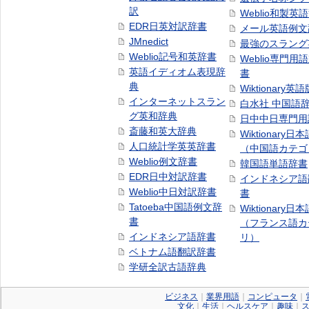
訳
Weblio和製英
EDR日英対訳辞書
メール英語例文
JMnedict
最強のスラング
Weblio記号和英辞書
Weblio専門用
英語イディオム表現辞
書
典
Wiktionary英語
インターネットスラン
白水社 中国語
グ英和辞典
日中中日専門用
斎藤和英大辞典
Wiktionary日
人口統計学英英辞書
（中国語カテゴ
Weblio例文辞書
韓国語単語辞書
EDR日中対訳辞書
インドネシア語
Weblio中日対訳辞書
書
Tatoeba中国語例文辞
Wiktionary日
書
（フランス語カ
インドネシア語辞書
リ）
ベトナム語翻訳辞書
学研全訳古語辞典
ビジネス
｜
業界用語
｜
コンピュータ
｜
文化
｜
生活
｜
ヘルスケア
｜
趣味
｜