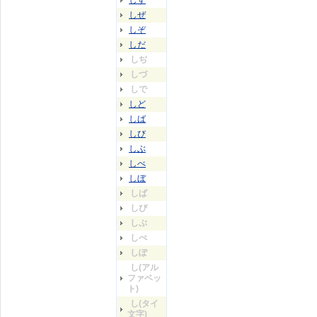
しず
しぜ
しぞ
しだ
しぢ
しづ
しで
しど
しば
しび
しぶ
しべ
しぼ
しぱ
しぴ
しぷ
しぺ
しぽ
し(アル
ファベッ
ト)
し(タイ
文字)