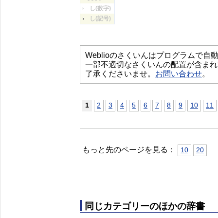
し(数字)
し(記号)
Weblioのさくいんはプログラムで
一部不適切なさくいんの配置が含まれ
了承くださいませ。
お問い合わせ
。
1
2
3
4
5
6
7
8
9
10
11
もっと先のページを見る：
10
20
同じカテゴリーのほかの辞書