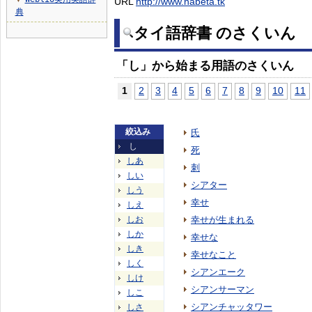
URL
http://www.nabeta.tk
▼
典
タイ語辞書 のさくいん
「し」から始まる用語のさくいん
1
2
3
4
5
6
7
8
9
10
11
絞込み
氏
し
死
しあ
刺
しい
シアター
しう
幸せ
しえ
しお
幸せが生まれる
しか
幸せな
しき
幸せなこと
しく
シアンエーク
しけ
シアンサーマン
しこ
シアンチャッタワー
しさ