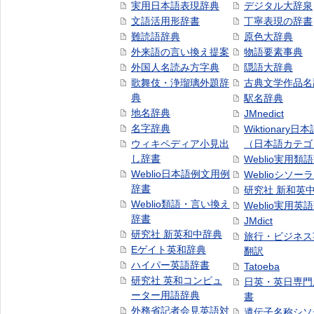
実用日本語表現辞典
デジタル大辞泉
文語活用形辞書
丁寧表現の辞書
難読語辞典
原色大辞典
外来語の言い換え提案
物語要素事典
外国人名読み方字典
隠語大辞典
歌舞伎・浄瑠璃外題辞
古典文学作品名
典
駅名辞典
地名辞典
JMnedict
名字辞典
Wiktionary日
ウィキペディア小見出
（日本語カテゴ
し辞書
Weblio実用類
Weblio日本語例文用例
Weblioシソー
辞書
研究社 新和英
Weblio類語・言い換え
Weblio実用英
辞書
JMdict
研究社 新英和中辞典
旅行・ビジネス
Eゲイト英和辞典
翻訳
ハイパー英語辞書
Tatoeba
研究社 英和コンピュ
日英・英日専門
ーター用語辞典
書
外務省記者会見英語対
遺伝子名称シソ