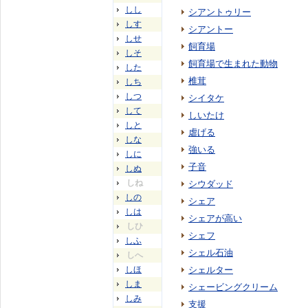
しし
シアントゥリー
しす
シアントー
しせ
飼育場
しそ
飼育場で生まれた動物
した
椎茸
しち
しつ
シイタケ
して
しいたけ
しと
虐げる
しな
強いる
しに
子音
しぬ
しね
シウダッド
しの
シェア
しは
シェアが高い
しひ
シェフ
しふ
シェル石油
しへ
しほ
シェルター
しま
シェービングクリーム
しみ
支援