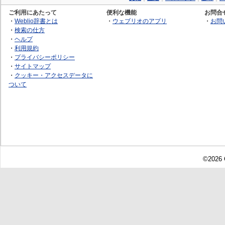
ご利用にあたって
便利な機能
お問合
・
Weblio辞書とは
・
ウェブリオのアプリ
・
お問
・
検索の仕方
・
ヘルプ
・
利用規約
・
プライバシーポリシー
・
サイトマップ
・
クッキー・アクセスデータに
ついて
©2026 