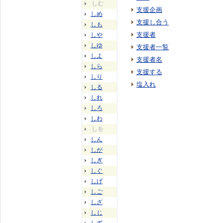
しむ
支援企画
しめ
支援し合う
しも
支援者
しや
しゆ
支援者一覧
しよ
支援者名
しら
支援する
しり
塩入れ
しる
しれ
しろ
しわ
しを
しん
しが
しぎ
しぐ
しげ
しご
しざ
しじ