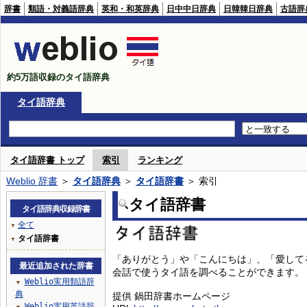
辞書
類語・対義語辞典
英和・和英辞典
日中中日辞典
日韓韓日辞典
古語辞
約5万語収録のタイ語辞典
タイ語辞典
タイ語辞書 トップ
索引
ランキング
Weblio 辞書
＞
タイ語辞典
＞
タイ語辞書
＞ 索引
タイ語辞書
タイ語辞典収録辞書
全て
▼
タイ語辞書
▼
「ありがとう」や「こんにちは」、「愛して
最近追加された辞書
会話で使うタイ語を調べることができます。
Weblio実用類語辞
▼
典
提供 鍋田辞書ホームページ
Weblio実用英語辞