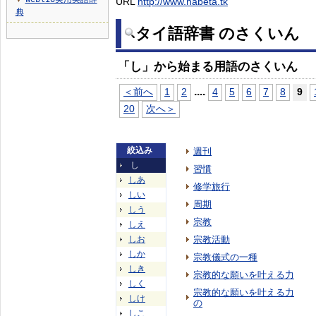
URL
http://www.nabeta.tk
▼
典
タイ語辞書 のさくいん
「し」から始まる用語のさくいん
...
.
＜前へ
1
2
4
5
6
7
8
9
20
次へ＞
絞込み
週刊
し
習慣
しあ
修学旅行
しい
周期
しう
宗教
しえ
しお
宗教活動
しか
宗教儀式の一種
しき
宗教的な願いを叶える力
しく
宗教的な願いを叶える力
しけ
の
しこ