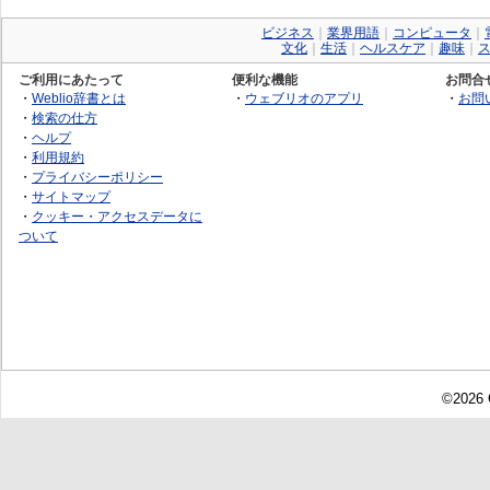
ビジネス
｜
業界用語
｜
コンピュータ
｜
文化
｜
生活
｜
ヘルスケア
｜
趣味
｜
ご利用にあたって
便利な機能
お問合
・
Weblio辞書とは
・
ウェブリオのアプリ
・
お問
・
検索の仕方
・
ヘルプ
・
利用規約
・
プライバシーポリシー
・
サイトマップ
・
クッキー・アクセスデータに
ついて
©2026 