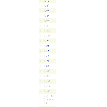
しじ
しず
しぜ
しぞ
しだ
しぢ
しづ
しで
しど
しば
しび
しぶ
しべ
しぼ
しぱ
しぴ
しぷ
しぺ
しぽ
し(アル
ファベッ
ト)