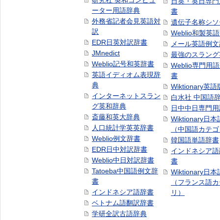
研究社 英和コンピュ
日英・英日専門
ーター用語辞典
書
外務省記者会見英語対
遺伝子名称シソ
訳
Weblio和製英
EDR日英対訳辞書
メール英語例文
JMnedict
最強のスラング
Weblio記号和英辞書
Weblio専門用
英語イディオム表現辞
書
典
Wiktionary英語
インターネットスラン
白水社 中国語
グ英和辞典
日中中日専門用
斎藤和英大辞典
Wiktionary日
人口統計学英英辞書
（中国語カテゴ
Weblio例文辞書
韓国語単語辞書
EDR日中対訳辞書
インドネシア語
Weblio中日対訳辞書
書
Tatoeba中国語例文辞
Wiktionary日
書
（フランス語カ
インドネシア語辞書
リ）
ベトナム語翻訳辞書
学研全訳古語辞典