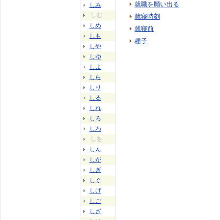
就職を願い出る
しみ
しむ
就寝時刻
しめ
就寝前
しも
種子
しや
しゆ
しよ
しら
しり
しる
しれ
しろ
しわ
しを
しん
しが
しぎ
しぐ
しげ
しご
しざ