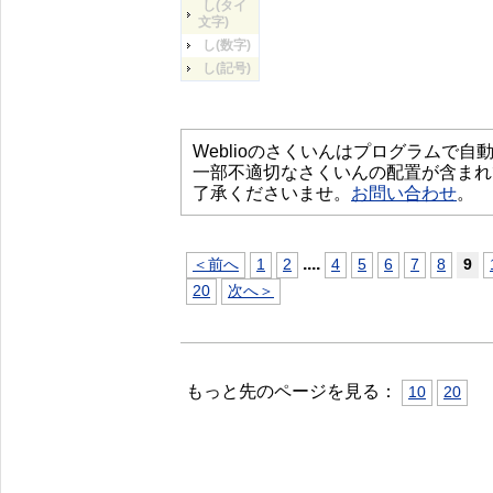
し(タイ
文字)
し(数字)
し(記号)
Weblioのさくいんはプログラムで
一部不適切なさくいんの配置が含まれ
了承くださいませ。
お問い合わせ
。
...
.
＜前へ
1
2
4
5
6
7
8
9
20
次へ＞
もっと先のページを見る：
10
20