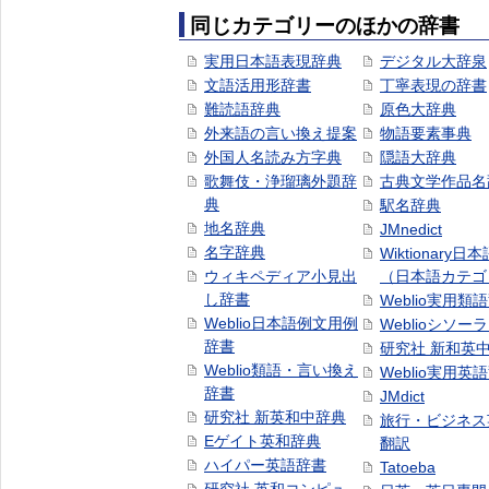
同じカテゴリーのほかの辞書
実用日本語表現辞典
デジタル大辞泉
文語活用形辞書
丁寧表現の辞書
難読語辞典
原色大辞典
外来語の言い換え提案
物語要素事典
外国人名読み方字典
隠語大辞典
歌舞伎・浄瑠璃外題辞
古典文学作品名
典
駅名辞典
地名辞典
JMnedict
名字辞典
Wiktionary日
ウィキペディア小見出
（日本語カテゴ
し辞書
Weblio実用類
Weblio日本語例文用例
Weblioシソー
辞書
研究社 新和英
Weblio類語・言い換え
Weblio実用英
辞書
JMdict
研究社 新英和中辞典
旅行・ビジネス
Eゲイト英和辞典
翻訳
ハイパー英語辞書
Tatoeba