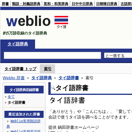
辞書
類語・対義語辞典
英和・和英辞典
日中中日辞典
日韓韓日辞典
古語辞
約5万語収録のタイ語辞典
タイ語辞典
タイ語辞書 トップ
索引
Weblio 辞書
＞
タイ語辞典
＞
タイ語辞書
＞ 索引
タイ語辞書
タイ語辞典収録辞書
全て
▼
タイ語辞書
▼
「ありがとう」や「こんにちは」、「愛して
最近追加された辞書
会話で使うタイ語を調べることができます。
Weblio実用類語辞
▼
典
提供 鍋田辞書ホームページ
Weblio実用英語辞