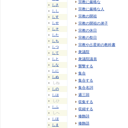
宗教に厳格な
しさ
宗教に厳格な人
しし
宗教の開祖
しす
しせ
宗教の開祖の弟子
しそ
宗教の休日
した
宗教の祭日
しち
宗教や占星術の教科書
しつ
衆議院
して
しと
衆議院議員
しな
襲撃する
しに
集合
しぬ
集合する
しね
集合名詞
しの
週三回
しは
しひ
収集する
しふ
収縮する
しへ
修飾詩
しほ
修飾語
しま