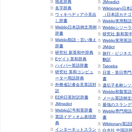
地名辞典
JMnedict
名字辞典
Wiktionary日
ウィキペディア小見出
（日本語カテゴ
し辞書
Weblio実用類
Weblio日本語例文用例
Weblioシソー
辞書
研究社 新和英
Weblio類語・言い換え
Weblio実用英
辞書
JMdict
研究社 新英和中辞典
旅行・ビジネス
Eゲイト英和辞典
翻訳
ハイパー英語辞書
Tatoeba
研究社 英和コンピュ
日英・英日専門
ーター用語辞典
書
外務省記者会見英語対
遺伝子名称シソ
訳
Weblio和製英
EDR日英対訳辞書
メール英語例文
JMnedict
最強のスラング
Weblio記号和英辞書
Weblio専門用
英語イディオム表現辞
書
典
Wiktionary英語
インターネットスラン
白水社 中国語