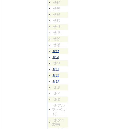
せぜ
せぞ
せだ
せぢ
せづ
せで
せど
せば
せび
せぶ
せべ
せぼ
せぱ
せぴ
せぷ
せぺ
せぽ
せ(アル
ファベッ
ト)
せ(タイ
文字)