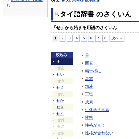
URL
http://www.nabeta.tk
▼
典
タイ語辞書 のさくいん
「せ」から始まる用語のさくいん
1
2
3
4
5
6
7
8
次へ＞
絞込み
星
せ
西安
せあ
精一杯に
せい
星雲
せう
精液
せえ
せお
正塩
せか
成果
せき
生化学抗毒素
せく
性格
せけ
性格が合う
せこ
性格が合わない
せさ