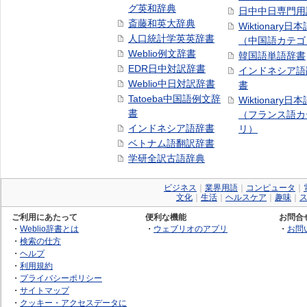
グ英和辞典
日中中日専門用
斎藤和英大辞典
Wiktionary日
人口統計学英英辞書
（中国語カテゴ
Weblio例文辞書
韓国語単語辞書
EDR日中対訳辞書
インドネシア語
Weblio中日対訳辞書
書
Tatoeba中国語例文辞
Wiktionary日
書
（フランス語カ
インドネシア語辞書
リ）
ベトナム語翻訳辞書
学研全訳古語辞典
ビジネス
｜
業界用語
｜
コンピュータ
｜
文化
｜
生活
｜
ヘルスケア
｜
趣味
｜
ご利用にあたって
便利な機能
お問合
・
Weblio辞書とは
・
ウェブリオのアプリ
・
お問
・
検索の仕方
・
ヘルプ
・
利用規約
・
プライバシーポリシー
・
サイトマップ
・
クッキー・アクセスデータに