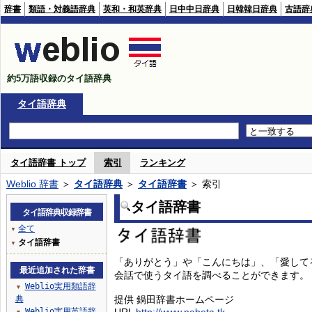
辞書
類語・対義語辞典
英和・和英辞典
日中中日辞典
日韓韓日辞典
古語辞
約5万語収録のタイ語辞典
タイ語辞典
タイ語辞書 トップ
索引
ランキング
Weblio 辞書
＞
タイ語辞典
＞
タイ語辞書
＞ 索引
タイ語辞書
タイ語辞典収録辞書
全て
▼
タイ語辞書
▼
「ありがとう」や「こんにちは」、「愛して
最近追加された辞書
会話で使うタイ語を調べることができます。
Weblio実用類語辞
▼
典
提供 鍋田辞書ホームページ
Weblio実用英語辞