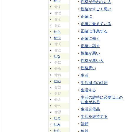
せし
性格が合わない人
せす
性格がすごく悪い
せせ
正確に
せそ
正確に覚えている
せた
正確に作業する
せち
せつ
正確に働く
せて
正確に話す
せと
性格が悪い
せな
性格が悪い人
せに
性格悪い
せぬ
せね
生活
せの
生活拠点の住居
せは
生活する
せひ
生活の維持に必要以上の
せふ
お金がある
せへ
生活必需品
せほ
生活を維持する
せま
請願
せみ
せむ
性器