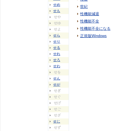
せめ
世紀
せも
性機能減退
せや
性機能不全
せゆ
性機能不全になる
せよ
せら
正規版Windows
せり
せる
せれ
せろ
せわ
せを
せん
せが
せぎ
せぐ
せげ
せご
せざ
せじ
せず