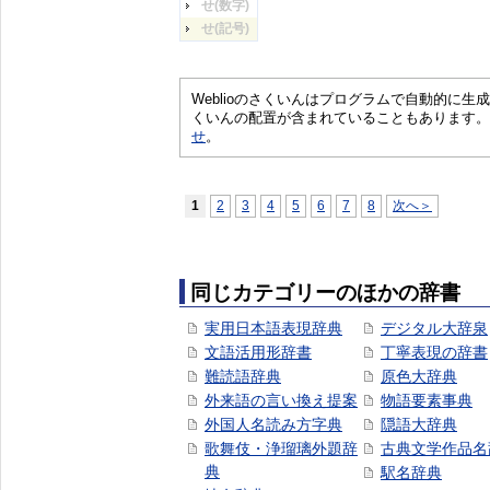
せ(数字)
せ(記号)
Weblioのさくいんはプログラムで自動的に
くいんの配置が含まれていることもあります。
せ
。
1
2
3
4
5
6
7
8
次へ＞
同じカテゴリーのほかの辞書
実用日本語表現辞典
デジタル大辞泉
文語活用形辞書
丁寧表現の辞書
難読語辞典
原色大辞典
外来語の言い換え提案
物語要素事典
外国人名読み方字典
隠語大辞典
歌舞伎・浄瑠璃外題辞
古典文学作品名
典
駅名辞典