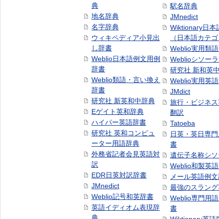
典
駅名辞典
地名辞典
JMnedict
名字辞典
Wiktionary日
ウィキペディア小見出
（日本語カテゴ
し辞書
Weblio実用類
Weblio日本語例文用例
Weblioシソー
辞書
研究社 新和英
Weblio類語・言い換え
Weblio実用英
辞書
JMdict
研究社 新英和中辞典
旅行・ビジネス
Eゲイト英和辞典
翻訳
ハイパー英語辞書
Tatoeba
研究社 英和コンピュ
日英・英日専門
ーター用語辞典
書
外務省記者会見英語対
遺伝子名称シソ
訳
Weblio和製英
EDR日英対訳辞書
メール英語例文
JMnedict
最強のスラング
Weblio記号和英辞書
Weblio専門用
英語イディオム表現辞
書
典