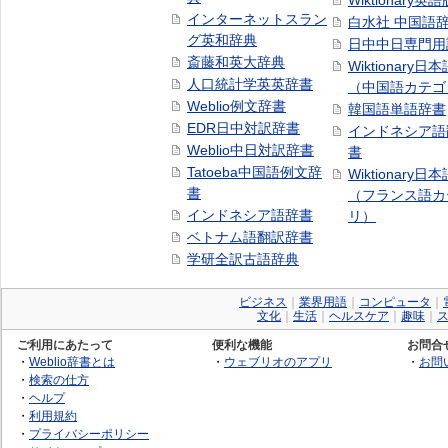
Wiktionary英語
インターネットスラン
白水社 中国語
グ英和辞典
日中中日専門用
斎藤和英大辞典
Wiktionary日
人口統計学英英辞書
（中国語カテゴ
Weblio例文辞書
韓国語単語辞書
EDR日中対訳辞書
インドネシア語
Weblio中日対訳辞書
書
Tatoeba中国語例文辞
Wiktionary日
書
（フランス語カ
インドネシア語辞書
リ）
ベトナム語翻訳辞書
学研全訳古語辞典
ビジネス
｜
業界用語
｜
コンピュータ
｜
文化
｜
生活
｜
ヘルスケア
｜
趣味
｜
ご利用にあたって
便利な機能
お問合
・
Weblio辞書とは
・
ウェブリオのアプリ
・
お問
・
検索の仕方
・
ヘルプ
・
利用規約
・
プライバシーポリシー