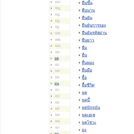
ยฌ
ยืนขึ้น
ยญ
ยืนนาน
ยฎ
ยืนยัน
ยฏ
ยืนยันการจอง
ยฐ
ยืนยันรหัสผ่าน
ยฑ
ยฒ
ยืนยาว
ยณ
ยืม
ยด
ยื่น
ยต
ยื่นพอง
ยถ
ยื่นมือ
ยท
ยธ
ยื้อ
ยน
ยื้อชีวิด
ยบ
ยุค
ยป
ยุคนี้
ยผ
ยุคปัจจุบัน
ยฝ
ยพ
ยุคเฮเซ
ยฟ
ยุคโชวะ
ยภ
ยุง
ยม