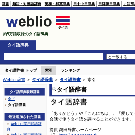
辞書
類語・対義語辞典
英和・和英辞典
日中中日辞典
日韓韓日辞典
古語辞
約5万語収録のタイ語辞典
タイ語辞典
タイ語辞書 トップ
索引
ランキング
Weblio 辞書
＞
タイ語辞典
＞
タイ語辞書
＞ 索引
タイ語辞書
タイ語辞典収録辞書
全て
▼
タイ語辞書
▼
「ありがとう」や「こんにちは」、「愛して
最近追加された辞書
会話で使うタイ語を調べることができます。
Weblio実用類語辞
▼
典
提供 鍋田辞書ホームページ
Weblio実用英語辞