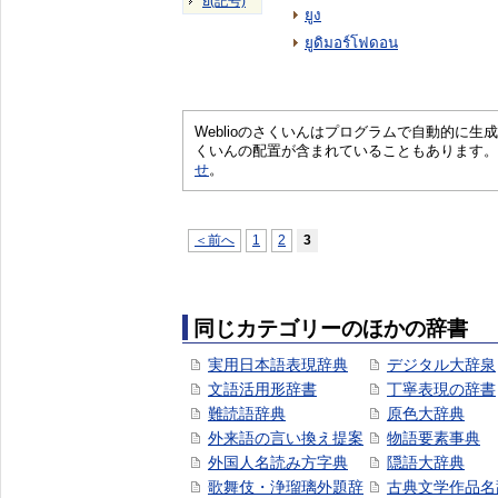
ย(記号)
ยูง
ยูดิมอร์โฟดอน
Weblioのさくいんはプログラムで自動的に
くいんの配置が含まれていることもあります。
せ
。
＜前へ
1
2
3
同じカテゴリーのほかの辞書
実用日本語表現辞典
デジタル大辞泉
文語活用形辞書
丁寧表現の辞書
難読語辞典
原色大辞典
外来語の言い換え提案
物語要素事典
外国人名読み方字典
隠語大辞典
歌舞伎・浄瑠璃外題辞
古典文学作品名