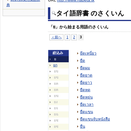
URL
http://www.nabeta.tk
▼
典
タイ語辞書 のさくいん
「ย」から始まる用語のさくいん
＜前へ
1
2
3
絞込み
ยึดเหนี่ยว
ย
ยืด
ยก
ยืดผม
ยข
ยืดยาด
ยฃ
ยืดยาว
ยค
ยฅ
ยืดหด
ยฆ
ยืดหยุ่น
ยง
ยืดเวลา
ยจ
ยืดแขน
ยฉ
ยืดแขนจับหนังสือ
ยช
ยืน
ยซ