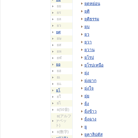
ยุดหย่อน
ยย
ยุติ
ยร
ยุติธรรม
ยล
ยว
ยุบ
ยศ
ยุว
ยษ
ยุวา
ยส
ยุวาน
ยห
ยุโรป
ยฬ
ยอ
ยุโรปเหนือ
ยฮ
ยุ่ง
ยเ
ยุ่งยาก
ยแ
ยุ่งใจ
ยโ
ยุ่ย
ยใ
ยไ
ยุ้ง
ย(50音)
ยุ้งข้าว
ย(アルフ
ยุ้งฉาง
ァベッ
ト)
ยู
ย(数字)
ยูคาลิปตัส