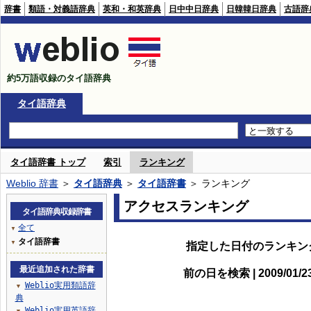
辞書
類語・対義語辞典
英和・和英辞典
日中中日辞典
日韓韓日辞典
古語辞
約5万語収録のタイ語辞典
タイ語辞典
タイ語辞書 トップ
索引
ランキング
Weblio 辞書
＞
タイ語辞典
＞
タイ語辞書
＞ ランキング
アクセスランキング
タイ語辞典収録辞書
全て
▼
タイ語辞書
▼
指定した日付のランキン
最近追加された辞書
前の日を検索 | 2009/01/
Weblio実用類語辞
▼
典
Weblio実用英語辞