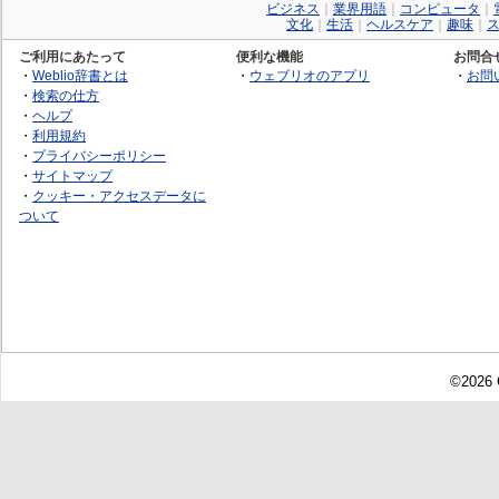
ビジネス
｜
業界用語
｜
コンピュータ
｜
文化
｜
生活
｜
ヘルスケア
｜
趣味
｜
ご利用にあたって
便利な機能
お問合
・
Weblio辞書とは
・
ウェブリオのアプリ
・
お問
・
検索の仕方
・
ヘルプ
・
利用規約
・
プライバシーポリシー
・
サイトマップ
・
クッキー・アクセスデータに
ついて
©2026 