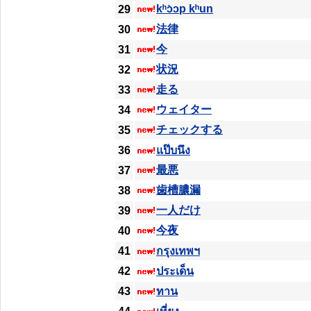
kʰɔ̀ɔp kʰun
29
法律
30
今
31
状況
32
走る
33
ウェイター
34
チェックする
35
36
แป๊บนึง
最悪
37
歯槽膿漏
38
一人だけ
39
今夜
40
41
กรุงเทพฯ
42
ประเด็น
43
ทาน