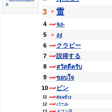
▼
典
雷
3
4
จง-
5
งง
6
クラビー
7
説得する
8
สวัสดีครับ
9
ขอบใจ
10
ピン
11
ค่อนข้าง
パール
12
メコン川
13