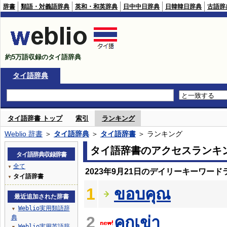
辞書
類語・対義語辞典
英和・和英辞典
日中中日辞典
日韓韓日辞典
古語辞
約5万語収録のタイ語辞典
タイ語辞典
タイ語辞書 トップ
索引
ランキング
Weblio 辞書
＞
タイ語辞典
＞
タイ語辞書
＞ ランキング
タイ語辞書のアクセスランキ
タイ語辞典収録辞書
全て
▼
2023年9月21日のデイリーキーワード
タイ語辞書
▼
1
ขอบคุณ
最近追加された辞書
Weblio実用類語辞
▼
2
คุกเข่า
典
Weblio実用英語辞