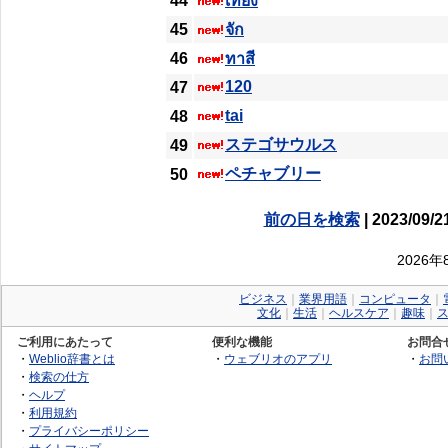
44
เที่ยง
45
จัก
46
ทาสี
120
47
tai
48
ステゴサウルス
49
ペチャブリー
50
前の日を検索
| 2023/09/2
2026
ビジネス
｜
業界用語
｜
コンピュータ
｜
文化
｜
生活
｜
ヘルスケア
｜
趣味
｜
ご利用にあたって
便利な機能
お問合
・
Weblio辞書とは
・
ウェブリオのアプリ
・
お問
・
検索の仕方
・
ヘルプ
・
利用規約
・
プライバシーポリシー