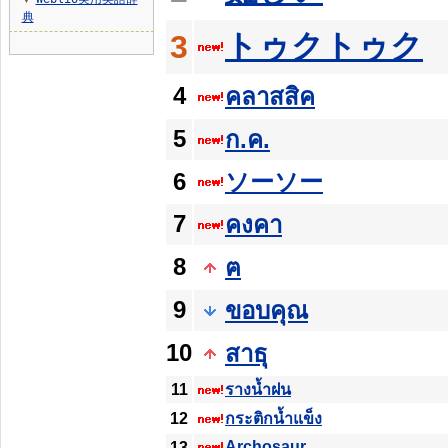
▼
典
トゥクトゥク
3
4
คลาสสิค
5
ก.ค.
6
ソーソー
7
คงคา
8
ฅ
9
ขอบคุณ
10
สาธุ
11
รางน้ำฝน
12
กระติกน้ำแข็ง
Archosaur
13