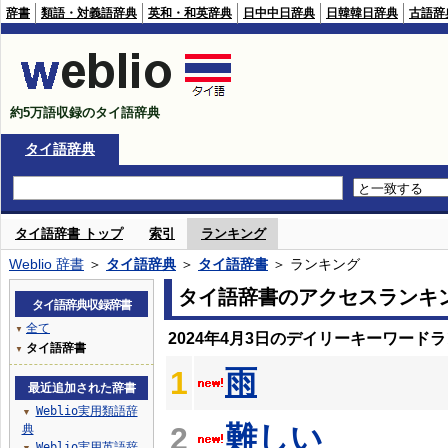
辞書
類語・対義語辞典
英和・和英辞典
日中中日辞典
日韓韓日辞典
古語辞
約5万語収録のタイ語辞典
タイ語辞典
タイ語辞書 トップ
索引
ランキング
Weblio 辞書
＞
タイ語辞典
＞
タイ語辞書
＞ ランキング
タイ語辞書のアクセスランキ
タイ語辞典収録辞書
全て
▼
2024年4月3日のデイリーキーワード
タイ語辞書
▼
雨
1
最近追加された辞書
Weblio実用類語辞
▼
難しい
2
典
Weblio実用英語辞