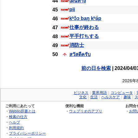
44
เดินทาง
pii
45
kʰɔ̂ɔ baŋ kʰáp
46
仕事が終わる
47
平手打ちする
48
消防士
49
50
สวัสดีครับ
前の日を検索
| 2024/04/0
2026
ビジネス
｜
業界用語
｜
コンピュータ
｜
文化
｜
生活
｜
ヘルスケア
｜
趣味
｜
ご利用にあたって
便利な機能
お問合
・
Weblio辞書とは
・
ウェブリオのアプリ
・
お問
・
検索の仕方
・
ヘルプ
・
利用規約
・
プライバシーポリシー