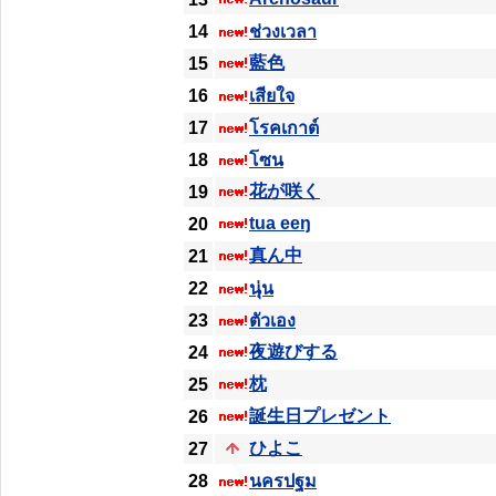
14
ช่วงเวลา
藍色
15
16
เสียใจ
17
โรคเกาต์
18
โซน
花が咲く
19
tua eeŋ
20
真ん中
21
22
นุ่น
23
ตัวเอง
夜遊びする
24
枕
25
誕生日プレゼント
26
ひよこ
27
28
นครปฐม