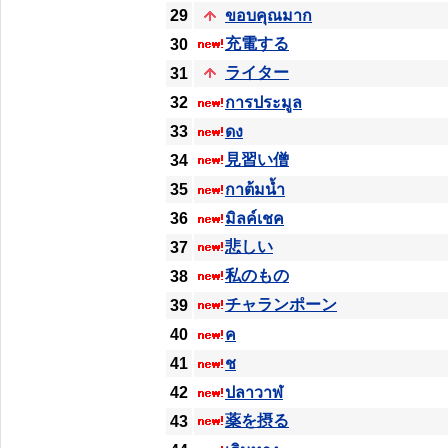
29
ขอบคุณมาก
充電する
30
ライター
31
32
การประมูล
33
ดง
見習い僧
34
35
กาต้มน้ำ
36
มิลค์เชค
悲しい
37
私のもの
38
チャランポーン
39
40
ค
41
ช
42
ปลาวาฬ
薬を摂る
43