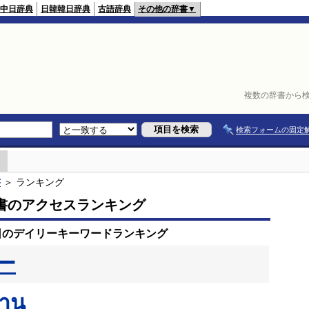
中日辞典
日韓韓日辞典
古語辞典
その他の辞書▼
複数の辞書から検
検索フォームの固定
書
＞ ランキング
書のアクセスランキング
1日のデイリーキーワードランキング
ー
สาน