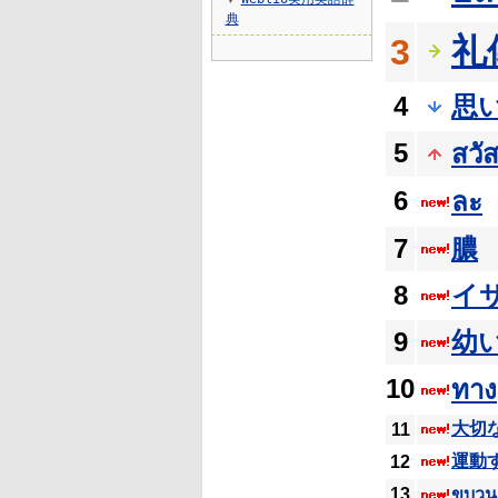
▼
典
礼
3
4
思
5
สวัส
6
ละ
7
膿
8
イ
9
幼
10
ทาง
大切
11
運動
12
13
ขบวน