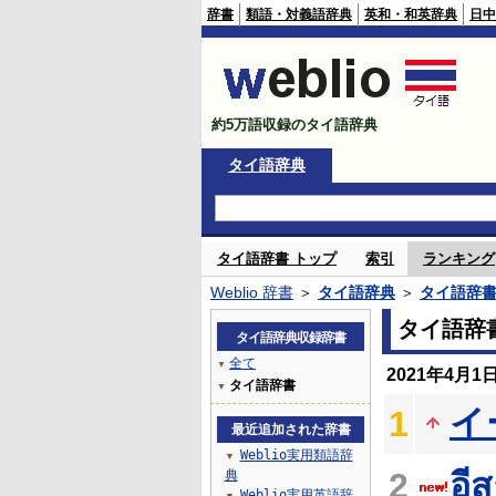
辞書
類語・対義語辞典
英和・和英辞典
日中
約5万語収録のタイ語辞典
タイ語辞典
タイ語辞書 トップ
索引
ランキング
Weblio 辞書
＞
タイ語辞典
＞
タイ語辞
タイ語辞
タイ語辞典収録辞書
全て
▼
2021年4月
タイ語辞書
▼
イ
1
最近追加された辞書
Weblio実用類語辞
▼
2
อี
典
Weblio実用英語辞