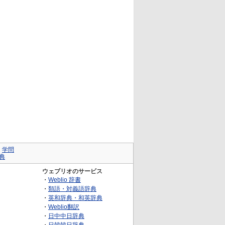
｜
学問
典
ウェブリオのサービス
・
Weblio 辞書
・
類語・対義語辞典
・
英和辞典・和英辞典
・
Weblio翻訳
・
日中中日辞典
・
日韓韓日辞典