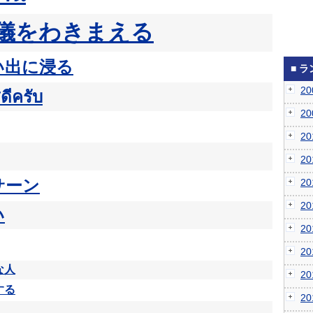
儀をわきまえる
い出に浸る
■ 
2
ดีครับ
2
2
2
サーン
2
2
い
2
2
な人
2
する
2