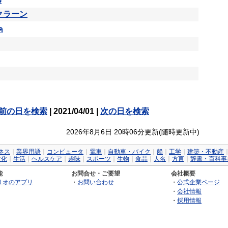
クラーン
ค
前の日を検索
| 2021/04/01 |
次の日を検索
2026年8月6日 20時06分更新(随時更新中)
ネス
｜
業界用語
｜
コンピュータ
｜
電車
｜
自動車・バイク
｜
船
｜
工学
｜
建築・不動産
文化
｜
生活
｜
ヘルスケア
｜
趣味
｜
スポーツ
｜
生物
｜
食品
｜
人名
｜
方言
｜
辞書・百科事
能
お問合せ・ご要望
会社概要
リオのアプリ
・
お問い合わせ
・
公式企業ページ
・
会社情報
・
採用情報