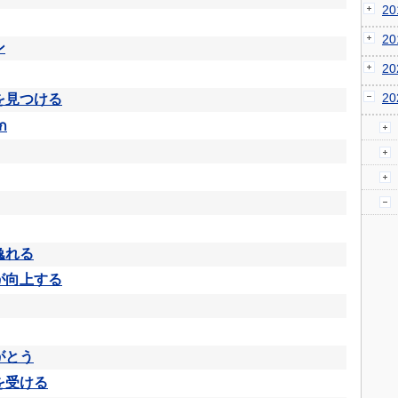
2
2
ン
2
2
を見つける
ก
逸れる
が向上する
がとう
を受ける