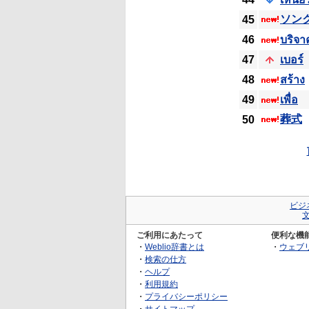
ソン
45
46
บริจา
47
เบอร์
48
สร้าง
49
เพื่อ
葬式
50
ビジ
ご利用にあたって
便利な機
・
Weblio辞書とは
・
ウェブ
・
検索の仕方
・
ヘルプ
・
利用規約
・
プライバシーポリシー
・
サイトマップ