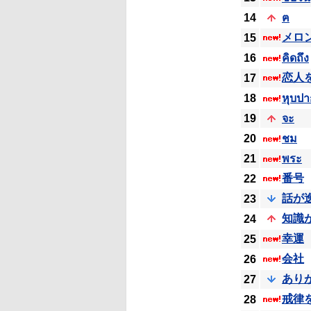
14
ฅ
メロ
15
16
คิดถึง
恋人
17
18
หุบปา
19
จะ
20
ชม
21
พระ
番号
22
話が
23
知識
24
幸運
25
会社
26
あり
27
戒律
28