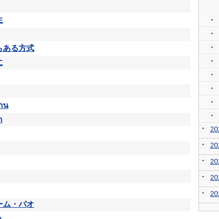
生
らある方式
に
่าน
า
2
2
2
2
2
ーム・パオ
ว