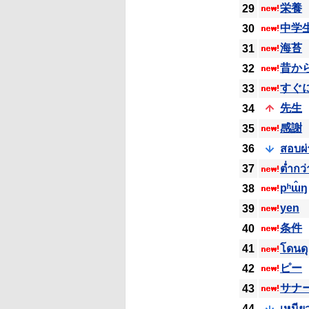
栄養
29
中学
30
海苔
31
昔か
32
すぐ
33
先生
34
感謝
35
36
สอบผ
37
ต่ำกว่
pʰɯ̂ŋ
38
yen
39
条件
40
41
โดนดุ
ピー
42
サナ
43
44
เหนีย