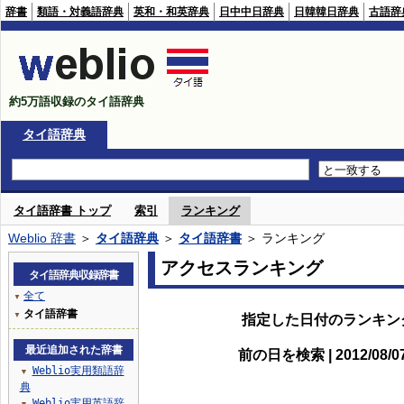
辞書
類語・対義語辞典
英和・和英辞典
日中中日辞典
日韓韓日辞典
古語辞
約5万語収録のタイ語辞典
タイ語辞典
タイ語辞書 トップ
索引
ランキング
Weblio 辞書
＞
タイ語辞典
＞
タイ語辞書
＞ ランキング
アクセスランキング
タイ語辞典収録辞書
全て
▼
タイ語辞書
▼
指定した日付のランキン
最近追加された辞書
前の日を検索 | 2012/08/
Weblio実用類語辞
▼
典
Weblio実用英語辞