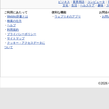
ビジネス
｜
業界用語
｜
コンピュータ
｜
文化
｜
生活
｜
ヘルスケア
｜
趣味
｜
ご利用にあたって
便利な機能
お問合
・
Weblio辞書とは
・
ウェブリオのアプリ
・
お問
・
検索の仕方
・
ヘルプ
・
利用規約
・
プライバシーポリシー
・
サイトマップ
・
クッキー・アクセスデータに
ついて
©2026 