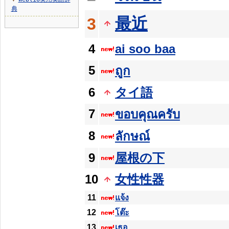
▼
典
最近
3
4
ai soo baa
5
ถูก
6
タイ語
7
ขอบคุณครับ
8
ลักษณ์
9
屋根の下
10
女性性器
11
แจ้ง
12
โต๊ะ
13
เธอ