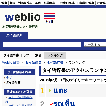
辞書
類語・対義語辞典
英和・和英辞典
日中中日辞典
日韓韓日辞典
古語辞
約5万語収録のタイ語辞典
タイ語辞典
タイ語辞書 トップ
索引
ランキング
Weblio 辞書
＞
タイ語辞典
＞
タイ語辞書
＞ ランキング
タイ語辞書のアクセスランキ
タイ語辞典収録辞書
全て
▼
2018年2月11日のデイリーキーワード
タイ語辞書
▼
1
แตะ
最近追加された辞書
Weblio実用類語辞
▼
2
รถเข็น
典
Weblio実用英語辞