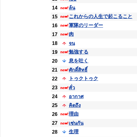
14
ล้น
これからの人生で起こること
15
軍隊のリーダー
16
肉
17
18
จน
勉強する
19
息を吐く
20
21
ศักดิ์สิทธิ์
トゥクトゥク
22
23
คั่ว
24
อากาศ
25
คิดถึง
理由
26
27
เช่นกัน
生理
28