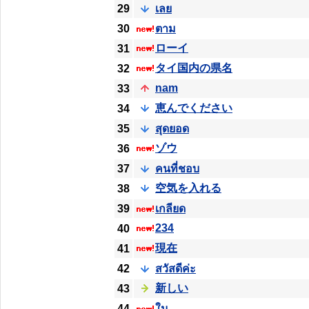
29
เลย
30
ตาม
ローイ
31
タイ国内の県名
32
nam
33
恵んでください
34
35
สุดยอด
ゾウ
36
37
คนที่ชอบ
空気を入れる
38
39
เกลียด
234
40
現在
41
42
สวัสดีค่ะ
新しい
43
44
ใน