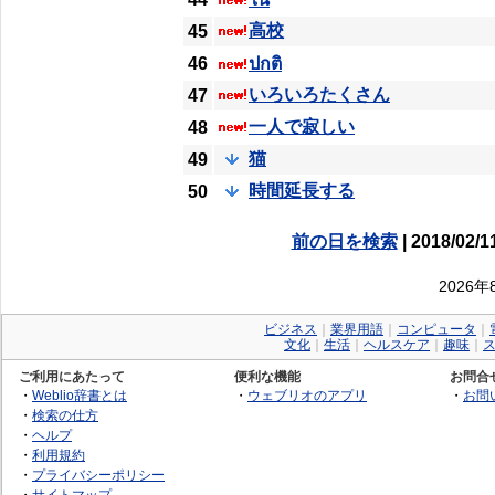
高校
45
46
ปกติ
いろいろたくさん
47
一人で寂しい
48
猫
49
時間延長する
50
前の日を検索
| 2018/02/1
2026
ビジネス
｜
業界用語
｜
コンピュータ
｜
文化
｜
生活
｜
ヘルスケア
｜
趣味
｜
ご利用にあたって
便利な機能
お問合
・
Weblio辞書とは
・
ウェブリオのアプリ
・
お問
・
検索の仕方
・
ヘルプ
・
利用規約
・
プライバシーポリシー
・
サイトマップ