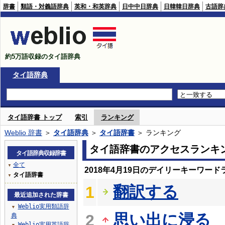
辞書
類語・対義語辞典
英和・和英辞典
日中中日辞典
日韓韓日辞典
古語辞
約5万語収録のタイ語辞典
タイ語辞典
タイ語辞書 トップ
索引
ランキング
Weblio 辞書
＞
タイ語辞典
＞
タイ語辞書
＞ ランキング
タイ語辞書のアクセスランキ
タイ語辞典収録辞書
全て
▼
2018年4月19日のデイリーキーワード
タイ語辞書
▼
翻訳する
1
最近追加された辞書
Weblio実用類語辞
▼
思い出に浸る
2
典
Weblio実用英語辞