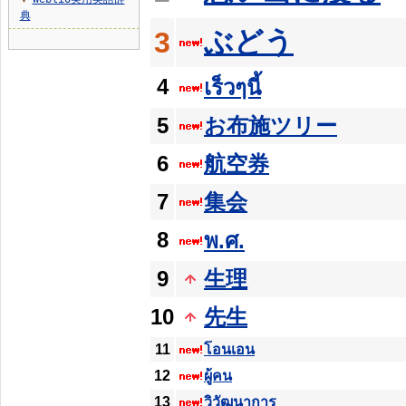
▼
典
ぶどう
3
4
เร็วๆนี้
5
お布施ツリー
6
航空券
7
集会
8
พ.ศ.
9
生理
10
先生
11
โอนเอน
12
ผู้คน
13
วิวัฒนาการ