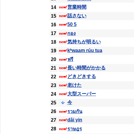
営業時間
14
話さない
15
50 5
16
17
กอง
気持ちが明るい
18
kʰwaam rúu tua
19
20
ฟรี
長い時間がかかる
21
どきどきする
22
老けた
23
大型スーパー
24
今
25
26
รวมกัน
dâi yin
27
28
ราษฎร