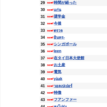
時間が経った
29
30
แก่น
奨学金
31
今後
32
33
ตรวจ
34
อินทร-
シンガポール
35
leen
36
在タイ日本大使館
37
お土産
38
電気
39
yàak
40
41
วอลเปเปอร์
特徴
42
フアンファー
43
44
สูงโปร่ง