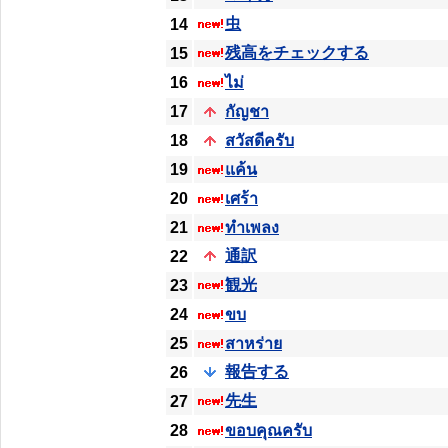
虫
14
残高をチェックする
15
16
ไม่
17
กัญชา
18
สวัสดีครับ
19
แค้น
20
เศร้า
21
ทำเพลง
通訳
22
観光
23
24
ขบ
25
สาหร่าย
報告する
26
先生
27
28
ขอบคุณครับ