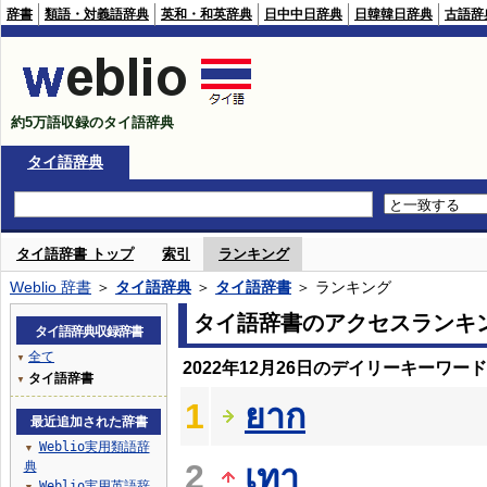
辞書
類語・対義語辞典
英和・和英辞典
日中中日辞典
日韓韓日辞典
古語辞
約5万語収録のタイ語辞典
タイ語辞典
タイ語辞書 トップ
索引
ランキング
Weblio 辞書
＞
タイ語辞典
＞
タイ語辞書
＞ ランキング
タイ語辞書のアクセスランキ
タイ語辞典収録辞書
全て
▼
2022年12月26日のデイリーキーワー
タイ語辞書
▼
1
ยาก
最近追加された辞書
Weblio実用類語辞
▼
2
เทา
典
Weblio実用英語辞