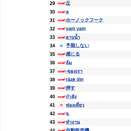
丘
29
30
ล
ホーノックフーク
31
yam yam
32
33
อาบน้ำ
予期しない
34
感じる
35
36
ล้ม
37
-ของเรา
râak din
38
押す
39
40
กำลัง
41
ท่องเที่ยว
42
จ.
43
ทำงาน
自動販売機
44