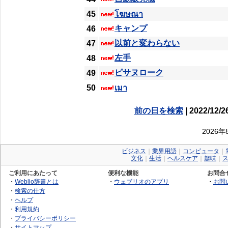
45
โฆษณา
キャンプ
46
以前と変わらない
47
左手
48
ピサヌローク
49
50
เมา
前の日を検索
| 2022/12/2
2026
ビジネス
｜
業界用語
｜
コンピュータ
｜
文化
｜
生活
｜
ヘルスケア
｜
趣味
｜
ご利用にあたって
便利な機能
お問合
・
Weblio辞書とは
・
ウェブリオのアプリ
・
お問
・
検索の仕方
・
ヘルプ
・
利用規約
・
プライバシーポリシー
・
サイトマップ