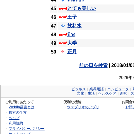
とても美しい
45
王子
46
飲料水
47
48
บ้าง
大学
49
正月
50
前の日を検索
| 2018/01/0
2026
ビジネス
｜
業界用語
｜
コンピュータ
｜
文化
｜
生活
｜
ヘルスケア
｜
趣味
｜
ご利用にあたって
便利な機能
お問合
・
Weblio辞書とは
・
ウェブリオのアプリ
・
お問
・
検索の仕方
・
ヘルプ
・
利用規約
・
プライバシーポリシー
・
サイトマップ