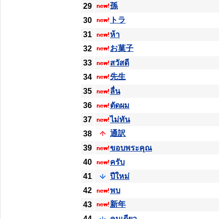
孫
29
トラ
30
31
ห้า
お菓子
32
33
สวัสดี
先生
34
35
ลื่น
36
ตัดผม
37
ไม่ทัน
通訳
38
39
ขอบพระคุณ
40
ครับ
41
ปีใหม่
42
พบ
新年
43
44
คนเดียว