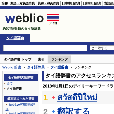
辞書
類語・対義語辞典
英和・和英辞典
日中中日辞典
日韓韓日辞典
古語辞
約5万語収録のタイ語辞典
タイ語辞典
タイ語辞書 トップ
索引
ランキング
Weblio 辞書
＞
タイ語辞典
＞
タイ語辞書
＞ ランキング
タイ語辞書のアクセスランキ
タイ語辞典収録辞書
全て
▼
2018年1月1日のデイリーキーワード
タイ語辞書
▼
1
สวัสดีปีใหม่
最近追加された辞書
Weblio実用類語辞
▼
翻訳する
2
典
Weblio実用英語辞