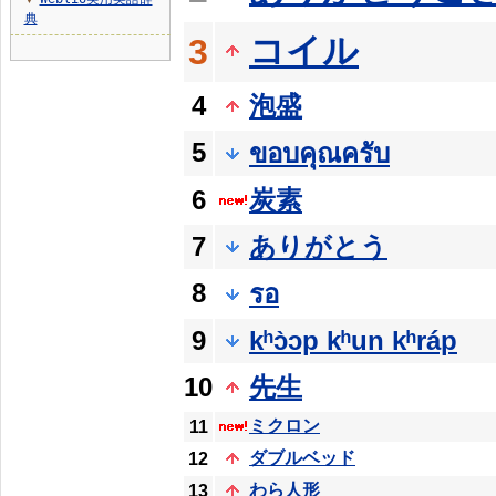
▼
典
コイル
3
4
泡盛
5
ขอบคุณครับ
6
炭素
7
ありがとう
8
รอ
9
kʰɔ̀ɔp kʰun kʰráp
10
先生
ミクロン
11
ダブルベッド
12
わら人形
13