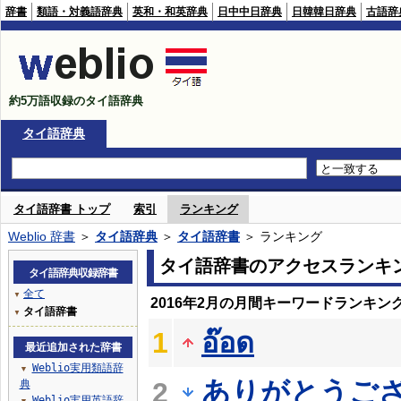
辞書
類語・対義語辞典
英和・和英辞典
日中中日辞典
日韓韓日辞典
古語辞
約5万語収録のタイ語辞典
タイ語辞典
タイ語辞書 トップ
索引
ランキング
Weblio 辞書
＞
タイ語辞典
＞
タイ語辞書
＞ ランキング
タイ語辞書のアクセスランキ
タイ語辞典収録辞書
全て
▼
2016年2月の月間キーワードランキン
タイ語辞書
▼
1
อ๊อด
最近追加された辞書
Weblio実用類語辞
▼
ありがとうご
2
典
Weblio実用英語辞