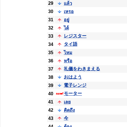
29
แล้ว
30
เหรอ
31
อยู่
32
ได้
レジスター
33
タイ語
34
35
ไหม
36
หรือ
礼儀をわきまえる
37
おはよう
38
電子レンジ
39
モーター
40
41
เลย
42
คิดถึง
今
43
44
ต้อง