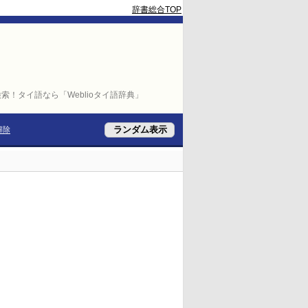
辞書総合TOP
索！タイ語なら「Weblioタイ語辞典」
解除